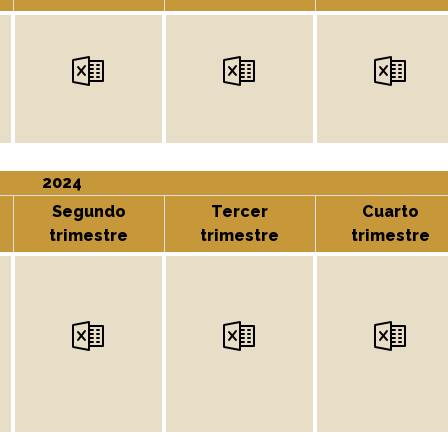
2024
Segundo
Tercer
Cuarto
trimestre
trimestre
trimestre