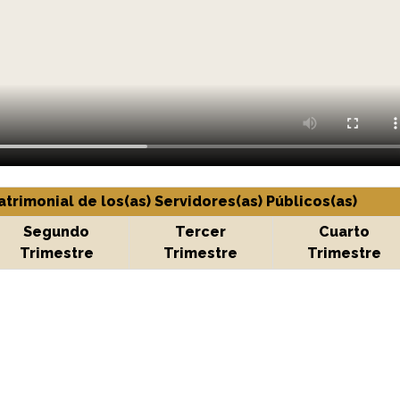
atrimonial de los(as) Servidores(as) Públicos(as)
Segundo
Tercer
Cuarto
Trimestre
Trimestre
Trimestre